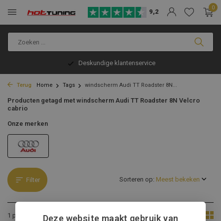
0
9,2
Deskundige klantenservice
Terug
Home
Tags
windscherm Audi TT Roadster 8N...
Producten getagd met windscherm Audi TT Roadster 8N Velcro
cabrio
Onze merken
Sorteren op:
Filter
Toon:
1 product
Deze website maakt gebruik van