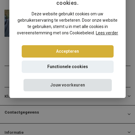
cookies.
Audi
Deze website gebruikt cookies om uw
Audi TT 8S FV9 windscherm
gebruikerservaring te verbeteren. Door onze website
✔️ Gratis verzending ...
te gebruiken, stemt u in met alle cookies in
overeenstemming met ons Cookiebeleid.
Lees verder
€139,00
Incl. btw
Accepteren
Functionele cookies
Jouw voorkeuren
Klantenservice
Contactgegevens
Informatie