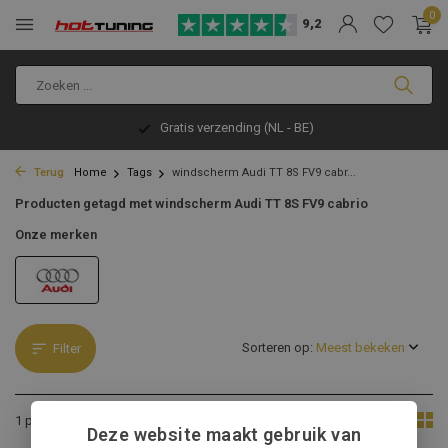
0
9,2
Gratis verzending (NL - BE)
Terug
Home
Tags
windscherm Audi TT 8S FV9 cabr...
Producten getagd met windscherm Audi TT 8S FV9 cabrio
Onze merken
Sorteren op:
Filter
Toon:
1 product
Deze website maakt gebruik van