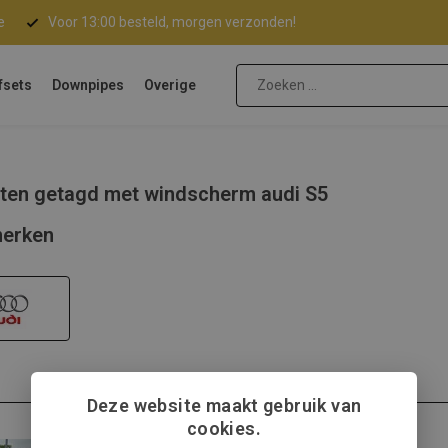
e
Voor 13:00 besteld, morgen verzonden!
fsets
Downpipes
Overige
ten getagd met windscherm audi S5
erken
Deze website maakt gebruik van
cookies.
Audi