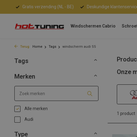
Gratis verzending (NL - BE)
Deskundige klantenservic
Windschermen Cabrio
Schroe
Terug
Home
Tags
windscherm audi S5
Produc
Tags
Onze m
Merken
Alle merken
1 product
Audi
Type