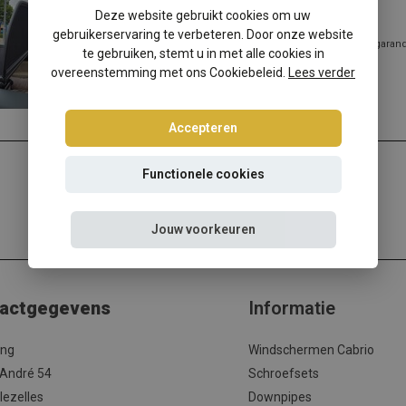
Audi A5 F57 windscherm
Deze website gebruikt cookies om uw
gebruikerservaring te verbeteren. Door onze website
✔️ Gratis verzending ✔️ Morgen verzonden ✔️ Pasvorm gegarandee
te gebruiken, stemt u in met alle cookies in
Hottuni...
overeenstemming met ons Cookiebeleid.
Lees verder
Lees meer
Accepteren
Functionele cookies
Jouw voorkeuren
actgegevens
Informatie
ing
Windschermen Cabrio
 André 54
Schroefsets
lezelles
Downpipes