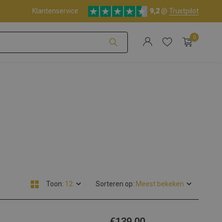
Klantenservice
9,2
@
Trustpilot
0
Account aanmaken
Account aanmaken
Toon:
Sorteren op:
€139,00