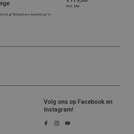
eige
Incl. btw
rd ✔️ Betaalbare kwaliteit ✔️ In
Volg ons op Facebook en
Instagram!