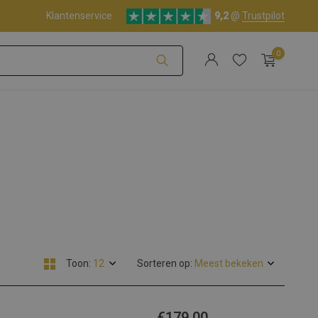
Klantenservice
9,2
@
Trustpilot
0
Account aanmaken
Account aanmaken
Toon:
Sorteren op:
€179,00