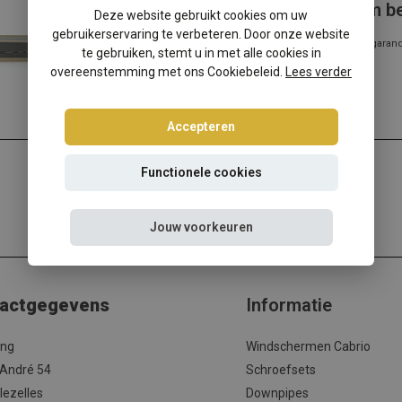
VW Golf 6 - VW Golf 7 windscherm b
Deze website gebruikt cookies om uw
gebruikerservaring te verbeteren. Door onze website
✔️ Gratis verzending ✔️ Morgen verzonden ✔️ Pasvorm gegarandee
te gebruiken, stemt u in met alle cookies in
meer...
overeenstemming met ons Cookiebeleid.
Lees verder
Lees meer
Accepteren
Functionele cookies
Jouw voorkeuren
actgegevens
Informatie
ing
Windschermen Cabrio
 André 54
Schroefsets
lezelles
Downpipes