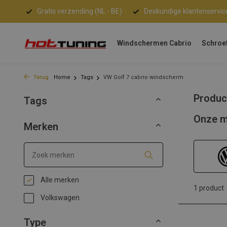
Gratis verzending (NL - BE)
Deskundige klantenservic
Windschermen Cabrio
Schroe
Terug
Home
Tags
VW Golf 7 cabrio windscherm
Produc
Tags
Onze m
Merken
Alle merken
1 product
Volkswagen
Type