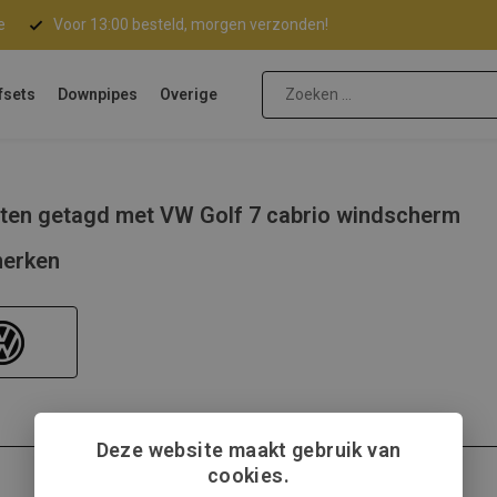
e
Voor 13:00 besteld, morgen verzonden!
fsets
Downpipes
Overige
ten getagd met VW Golf 7 cabrio windscherm
erken
Deze website maakt gebruik van
cookies.
Volkswagen