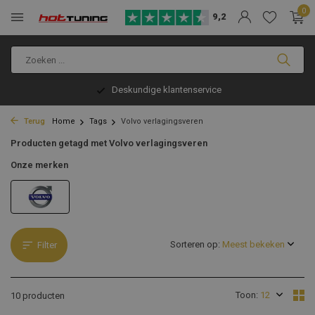
0
9,2
vice
Voor 13:00 besteld, morgen ver
Terug
Home
Tags
Volvo verlagingsveren
Producten getagd met Volvo verlagingsveren
Onze merken
Sorteren op:
Filter
Toon:
10 producten