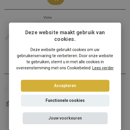
Volvo
Volvo V70 schroefset
Deze website maakt gebruik van
Volvo V70 verlagen? Kies ...
cookies.
€324,95
Incl. btw
Deze website gebruikt cookies om uw
gebruikerservaring te verbeteren. Door onze website
te gebruiken, stemt u in met alle cookies in
overeenstemming met ons Cookiebeleid.
Lees verder
Volvo
Accepteren
Volvo V40 I-V schroefset
Volvo V40 I-V verlagen? K...
Functionele cookies
€314,95
Incl. btw
Jouw voorkeuren