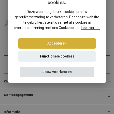
cookies.
Volvo
Deze website gebruikt cookies om uw
Volvo V40 M schroefset
gebruikerservaring te verbeteren. Door onze website
Volvo V40 M verlagen? Kie...
te gebruiken, stemt u in met alle cookies in
overeenstemming met ons Cookiebeleid.
Lees verder
€324,95
Incl. btw
Accepteren
Functionele cookies
Jouw voorkeuren
Klantenservice
Contactgegevens
Informatie