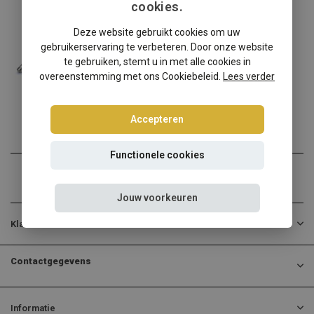
cookies.
Volkswagen
Deze website gebruikt cookies om uw
Volkswagen Vento 1H schroefset
gebruikerservaring te verbeteren. Door onze website
Volkswagen Vento 1H verla...
te gebruiken, stemt u in met alle cookies in
overeenstemming met ons Cookiebeleid.
Lees verder
€268,95
Incl. btw
Accepteren
Functionele cookies
Jouw voorkeuren
Klantenservice
Contactgegevens
Informatie