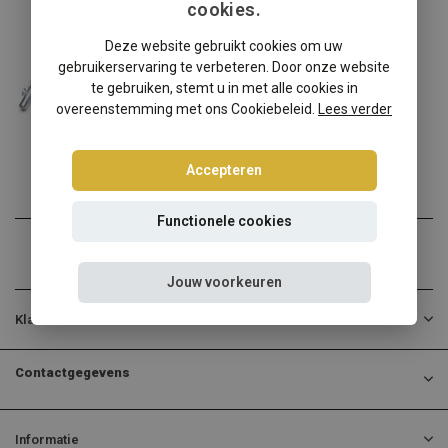
cookies.
Volkswagen
Deze website gebruikt cookies om uw
Volkswagen UP schroefset
gebruikerservaring te verbeteren. Door onze website
Volkswagen UP verlagen? K...
te gebruiken, stemt u in met alle cookies in
overeenstemming met ons Cookiebeleid.
Lees verder
€314,95
Incl. btw
Accepteren
Functionele cookies
Jouw voorkeuren
Klantenservice
Contactgegevens
Informatie