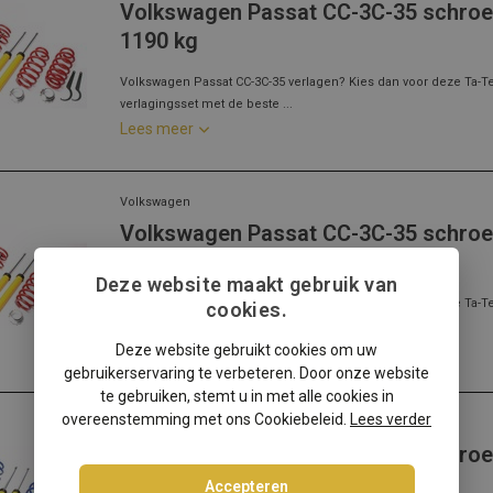
Volkswagen Passat CC-3C-35 schroefs
1190 kg
Volkswagen Passat CC-3C-35 verlagen? Kies dan voor deze Ta-T
verlagingsset met de beste ...
Lees meer
Volkswagen
Volkswagen Passat CC-3C-35 schroef
kg
Deze website maakt gebruik van
Volkswagen Passat CC-3C-35 verlagen? Kies dan voor deze Ta-T
cookies.
verlagingsset met de beste ...
Deze website gebruikt cookies om uw
Lees meer
gebruikerservaring te verbeteren. Door onze website
te gebruiken, stemt u in met alle cookies in
overeenstemming met ons Cookiebeleid.
Lees verder
Volkswagen
Volkswagen Passat CC-3C-35 schroef
aslast: 1106-1190 kg
Accepteren