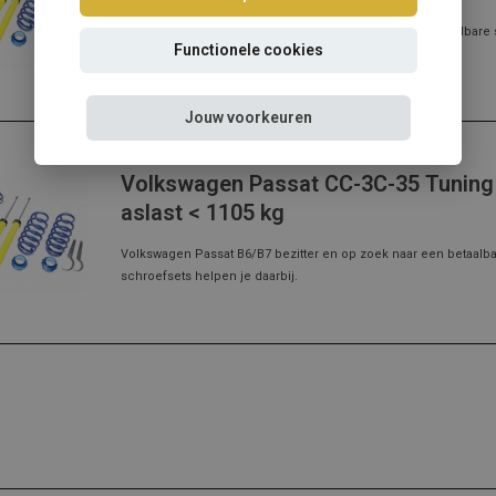
Volkswagen Passat CC bezitter en op zoek naar een betaalbare 
Functionele cookies
helpen je daarbij.
Jouw voorkeuren
Volkswagen
Volkswagen Passat CC-3C-35 Tuning 
aslast < 1105 kg
Volkswagen Passat B6/B7 bezitter en op zoek naar een betaalba
schroefsets helpen je daarbij.