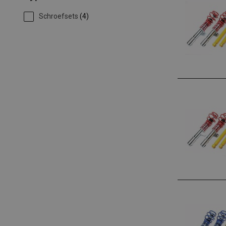
Schroefsets
(4)