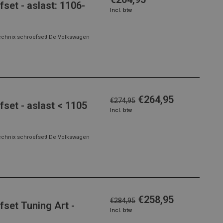
et - aslast: 1106-
Incl. btw
echnix schroefset! De Volkswagen
€264,95
€274,95
set - aslast < 1105
Incl. btw
echnix schroefset! De Volkswagen
€258,95
€284,95
set Tuning Art -
Incl. btw