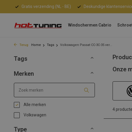
Gratis verzending (NL - BE)
Deskundige klantenservic
Windschermen Cabrio
Schroe
Terug
Home
Tags
Volkswagen Passat CC-3C-35 ver...
Produc
Tags
Onze m
Merken
Alle merken
4 product
Volkswagen
Type