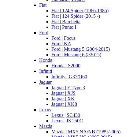
Fiat
Fiat | 124 Spider (1966-1985)
Fiat | 124 Spider (2015 -)
Fiat | Barchetta
Fiat | Punto I
Ford
Ford | Focus
Ford | KA
Ford | Mustang 5 (2004-2015)
Ford | Mustang 6 (>2015)
Honda
Honda | S2000
Infiniti
Infinity | G37/Q60
Jaguar
Jaguar | E Type 3
Jaguar | XJS
Jaguar | XK
Jaguar | XK8
Lexus
Lexus | SC430
Lexus | IS 250C
Mazda
Mazda | MX5 NA/NB (1989-2005)