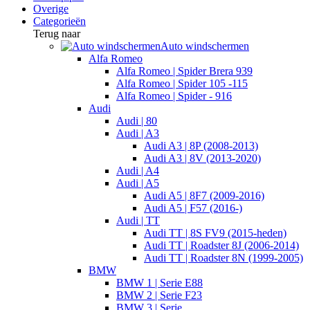
Overige
Categorieën
Terug naar
Auto windschermen
Alfa Romeo
Alfa Romeo | Spider Brera 939
Alfa Romeo | Spider 105 -115
Alfa Romeo | Spider - 916
Audi
Audi | 80
Audi | A3
Audi A3 | 8P (2008-2013)
Audi A3 | 8V (2013-2020)
Audi | A4
Audi | A5
Audi A5 | 8F7 (2009-2016)
Audi A5 | F57 (2016-)
Audi | TT
Audi TT | 8S FV9 (2015-heden)
Audi TT | Roadster 8J (2006-2014)
Audi TT | Roadster 8N (1999-2005)
BMW
BMW 1 | Serie E88
BMW 2 | Serie F23
BMW 3 | Serie