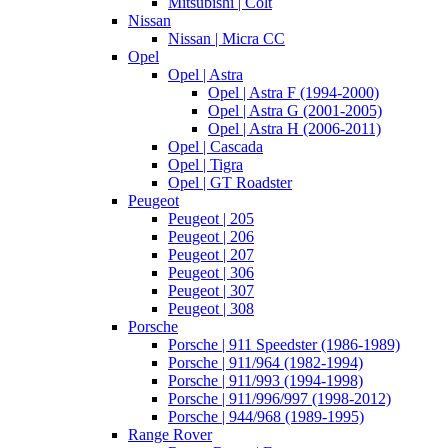
Mitsubishi | Colt
Nissan
Nissan | Micra CC
Opel
Opel | Astra
Opel | Astra F (1994-2000)
Opel | Astra G (2001-2005)
Opel | Astra H (2006-2011)
Opel | Cascada
Opel | Tigra
Opel | GT Roadster
Peugeot
Peugeot | 205
Peugeot | 206
Peugeot | 207
Peugeot | 306
Peugeot | 307
Peugeot | 308
Porsche
Porsche | 911 Speedster (1986-1989)
Porsche | 911/964 (1982-1994)
Porsche | 911/993 (1994-1998)
Porsche | 911/996/997 (1998-2012)
Porsche | 944/968 (1989-1995)
Range Rover