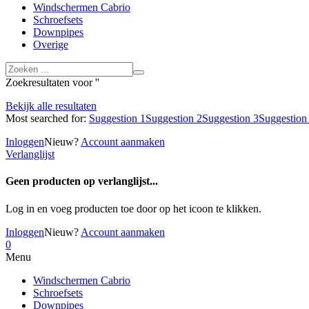
Windschermen Cabrio
Schroefsets
Downpipes
Overige
Zoekresultaten voor '
'
Bekijk alle resultaten
Most searched for:
Suggestion 1
Suggestion 2
Suggestion 3
Suggestion
Inloggen
Nieuw?
Account aanmaken
Verlanglijst
Geen producten op verlanglijst...
Log in en voeg producten toe door op het
icoon te klikken.
Inloggen
Nieuw?
Account aanmaken
0
Menu
Windschermen Cabrio
Schroefsets
Downpipes