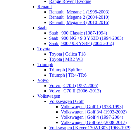
Range Rover | Evoque
Renault
Renault | Megane 1 (1995-2003)
Renault | Megane 2 (2004-2010)
Renault | Megane 3 (2010-2016)
Saab
Saab | 900 Classic (1987-1994)
Saab | 900 NG / 9.3 YS3D (1994-2003)
Saab | 900 / 9.3 YS3F (2004-2014)
Toyota
Toyota | Celica T18
Toyota | MR2 W3
Triumph
Triumph | Spitfire
Triumph | TR4-TR6
Volvo
Volvo | C70 I (1997-2005)
Volvo | C70 II (2006 -2013)
Volkswagen
Volkswagen | Golf
Volkswagen | Golf 1 (1978-1993)
Volkswagen | Golf 3/4 (1993-2002)
Volkswagen | Golf 4 (1997-2004)
Volkswagen | Golf 6/7 (2008-2017)
Volkswagen | Kever 1302/1303 (1968-1979