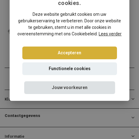
cookies.
Volkswagen
Deze website gebruikt cookies om uw
Volkswagen Jetta 2 Tuning Art schroefset
gebruikerservaring te verbeteren. Door onze website
Volkswagen Jetta 2 rijder...
te gebruiken, stemt u in met alle cookies in
overeenstemming met ons Cookiebeleid.
Lees verder
€258,95
Incl. btw
Accepteren
Functionele cookies
Jouw voorkeuren
Klantenservice
Contactgegevens
Informatie