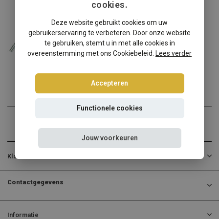
cookies.
Volkswagen
Deze website gebruikt cookies om uw
Volkswagen Golf 6 schroefset
gebruikerservaring te verbeteren. Door onze website
Volkswagen Golf 6 verlage...
te gebruiken, stemt u in met alle cookies in
overeenstemming met ons Cookiebeleid.
Lees verder
€274,95
Incl. btw
Accepteren
Functionele cookies
Jouw voorkeuren
Klantenservice
Contactgegevens
Informatie