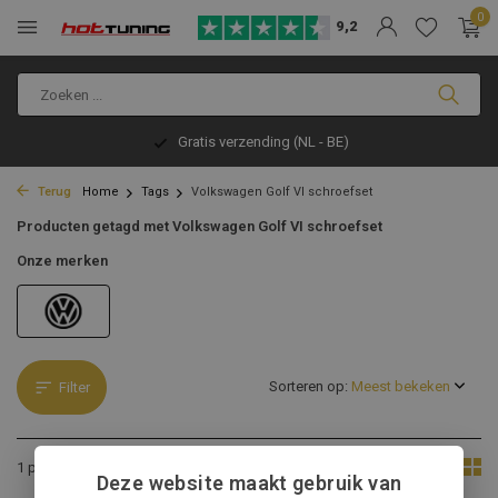
0
9,2
Gratis verzending (NL - BE)
Terug
Home
Tags
Volkswagen Golf VI schroefset
Producten getagd met Volkswagen Golf VI schroefset
Onze merken
Sorteren op:
Filter
Toon:
1 product
Deze website maakt gebruik van