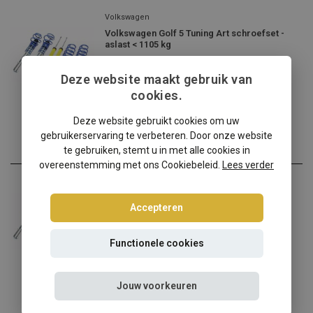
Volkswagen
Volkswagen Golf 5 Tuning Art schroefset -
aslast < 1105 kg
Volkswagen Golf 5 liefhe...
Deze website maakt gebruik van
€258,95
cookies.
Incl. btw
Deze website gebruikt cookies om uw
gebruikerservaring te verbeteren. Door onze website
te gebruiken, stemt u in met alle cookies in
overeenstemming met ons Cookiebeleid.
Lees verder
Volkswagen
Volkswagen Golf 5 schroefset Tuning Art -
Accepteren
aslast: 1106-1190 kg
Volkswagen Golf 5 liefheb...
Functionele cookies
€284,95
€258,95
Incl. btw
Jouw voorkeuren