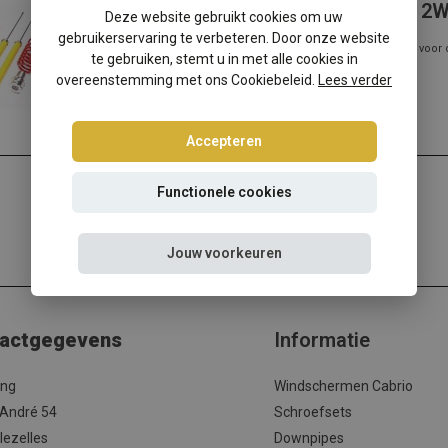
Volkswagen Golf 4 Sedan/Variant 2
Deze website gebruikt cookies om uw
gebruikerservaring te verbeteren. Door onze website
Volkswagen Golf 4 Sedan/Variant 2WD verlagen? Kies dan voor 
te gebruiken, stemt u in met alle cookies in
Volkswagen verlagingsset me...
overeenstemming met ons Cookiebeleid.
Lees verder
Lees meer
Accepteren
Functionele cookies
Jouw voorkeuren
actgegevens
Informatie
ing
Windschermen Cabrio
 André 54
Schroefsets
lezelles
Downpipes