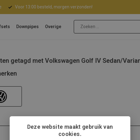
e
Voor 13:00 besteld, morgen verzonden!
fsets
Downpipes
Overige
ten getagd met Volkswagen Golf IV Sedan/Varia
erken
Deze website maakt gebruik van
cookies.
Volkswagen