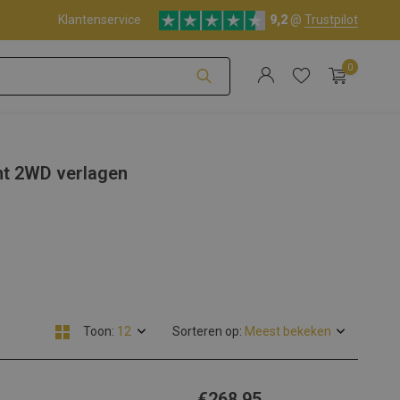
Klantenservice
9,2
@
Trustpilot
0
Account aanmaken
nt 2WD verlagen
Account aanmaken
Toon:
Sorteren op:
€268,95