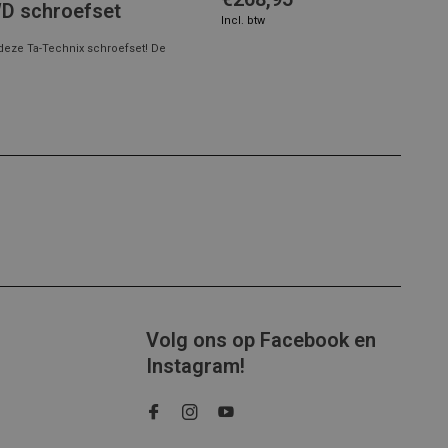
WD schroefset
Incl. btw
deze Ta-Technix schroefset! De
Volg ons op Facebook en
Instagram!