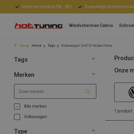
Gratis verzending (NL - BE)
Deskundige klantenservic
Windschermen Cabrio
Schroe
Terug
Home
Tags
Volkswagen Golf IV Sedan/Varia...
Produc
Tags
Onze m
Merken
Alle merken
1 product
Volkswagen
Type