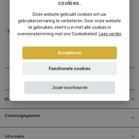
cookies.
Volkswagen
Deze website gebruikt cookies om uw
Volkswagen Golf 2 Sedan schroefset
gebruikerservaring te verbeteren. Door onze website
Volkswagen Golf 2 Sedan v...
te gebruiken, stemt u in met alle cookies in
overeenstemming met ons Cookiebeleid.
Lees verder
€268,95
Incl. btw
Accepteren
Functionele cookies
Jouw voorkeuren
Klantenservice
Contactgegevens
Informatie