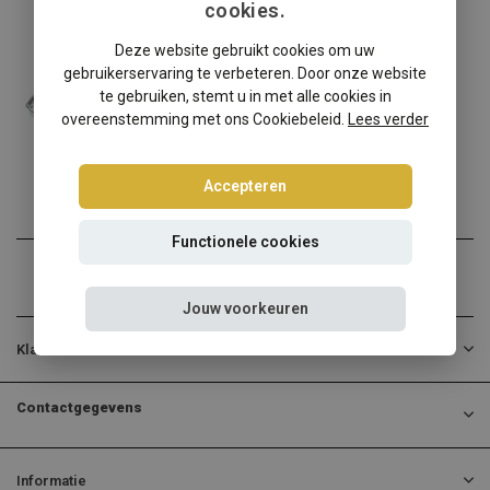
cookies.
Volkswagen
Deze website gebruikt cookies om uw
Volkswagen Golf 1 Sedan schroefset
gebruikerservaring te verbeteren. Door onze website
Volkswagen Golf 1 Sedan v...
te gebruiken, stemt u in met alle cookies in
overeenstemming met ons Cookiebeleid.
Lees verder
€268,95
Incl. btw
Accepteren
Functionele cookies
Jouw voorkeuren
Klantenservice
Contactgegevens
Informatie