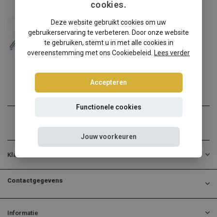
cookies.
Volkswagen
Deze website gebruikt cookies om uw
Volkswagen Bora 4-Motion schroefset
gebruikerservaring te verbeteren. Door onze website
Volkswagen Bora 4-Motion ...
te gebruiken, stemt u in met alle cookies in
overeenstemming met ons Cookiebeleid.
Lees verder
€274,95
Incl. btw
Accepteren
Functionele cookies
Jouw voorkeuren
Klantenservice
Contactgegevens
Informatie