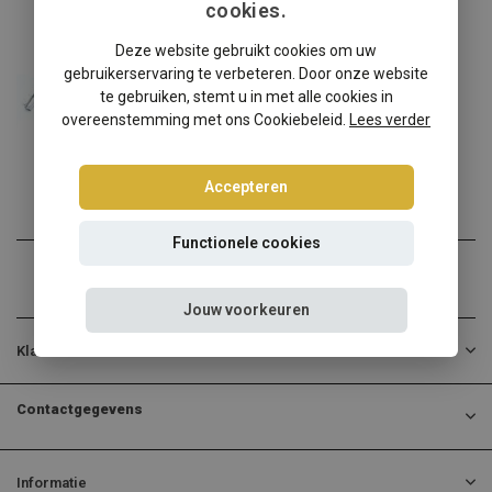
cookies.
Abarth
Deze website gebruikt cookies om uw
Abarth Grande Punto schroefset
gebruikerservaring te verbeteren. Door onze website
Abarth Grande Punto verla...
te gebruiken, stemt u in met alle cookies in
overeenstemming met ons Cookiebeleid.
Lees verder
€314,95
Incl. btw
Accepteren
Functionele cookies
Jouw voorkeuren
Klantenservice
Contactgegevens
Informatie