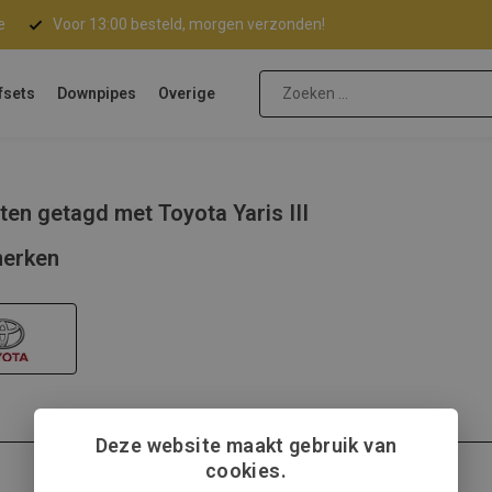
e
Voor 13:00 besteld, morgen verzonden!
fsets
Downpipes
Overige
en getagd met Toyota Yaris III
erken
Deze website maakt gebruik van
cookies.
Toyota