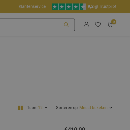
Klantenservice
9,2
@
Trustpilot
0
Account aanmaken
Account aanmaken
Toon:
Sorteren op:
€410,00