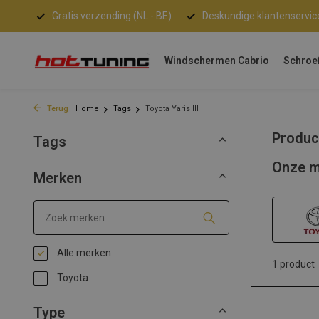
Gratis verzending (NL - BE)
Deskundige klantenservic
Windschermen Cabrio
Schroe
Terug
Home
Tags
Toyota Yaris III
Product
Tags
Onze m
Merken
Alle merken
1 product
Toyota
Type