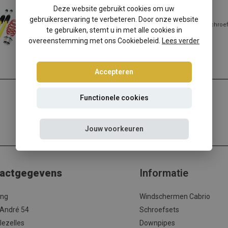
Toyota Yaris III schroefset
Deze website gebruikt cookies om uw
gebruikerservaring te verbeteren. Door onze website
Toyota Yaris III verlagen? Kies dan voor deze Ta-Technix schroe
te gebruiken, stemt u in met alle cookies in
beste prijs/kwalitei...
overeenstemming met ons Cookiebeleid.
Lees verder
Lees meer
Accepteren
Functionele cookies
Jouw voorkeuren
actgegevens
Informatie
ing
Windschermen Cabrio
 André 54
Schroefsets
lezelles
Downpipes