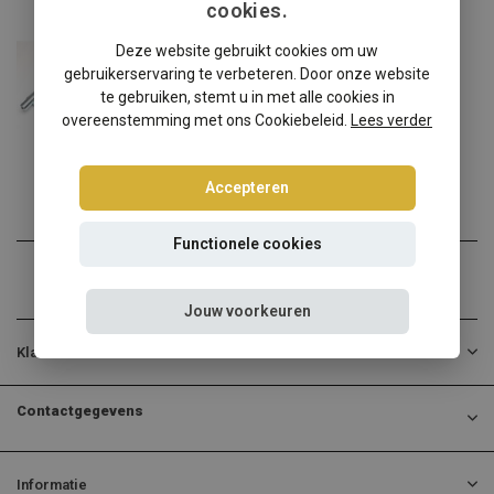
cookies.
Toyota
Deze website gebruikt cookies om uw
Toyota MR2 schroefset
gebruikerservaring te verbeteren. Door onze website
Toyota MR2 verlagen? Kies...
te gebruiken, stemt u in met alle cookies in
overeenstemming met ons Cookiebeleid.
Lees verder
€474,95
Incl. btw
Accepteren
Functionele cookies
Jouw voorkeuren
Klantenservice
Contactgegevens
Informatie