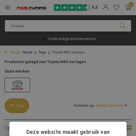
0
9,2
Deskundige klantenservice
Terug
Home
Tags
Toyota MR2 verlagen
Producten getagd met Toyota MR2 verlagen
Onze merken
Sorteren op:
Filter
Toon:
1 product
Deze website maakt gebruik van