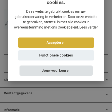
cookies.
Toyota
Deze website gebruikt cookies om uw
Toyota Corolla E12 schroefset
gebruikerservaring te verbeteren. Door onze website
Toyota Corolla E12 verlag...
te gebruiken, stemt u in met alle cookies in
overeenstemming met ons Cookiebeleid.
Lees verder
€474,95
Incl. btw
Accepteren
Functionele cookies
Jouw voorkeuren
Klantenservice
Contactgegevens
Informatie