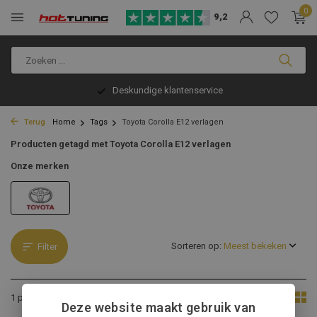
0
9,2
Deskundige klantenservice
Terug
Home
Tags
Toyota Corolla E12 verlagen
Producten getagd met Toyota Corolla E12 verlagen
Onze merken
Sorteren op:
Filter
Toon:
1 product
Deze website maakt gebruik van