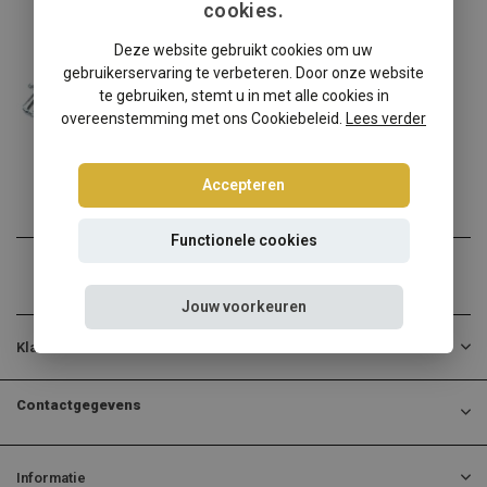
cookies.
Toyota
Deze website gebruikt cookies om uw
Toyota Celica schroefset
gebruikerservaring te verbeteren. Door onze website
Toyota Celica verlagen? K...
te gebruiken, stemt u in met alle cookies in
overeenstemming met ons Cookiebeleid.
Lees verder
€474,95
Incl. btw
Accepteren
Functionele cookies
Jouw voorkeuren
Klantenservice
Contactgegevens
Informatie