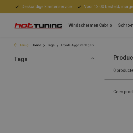
 BE)
Deskundige klantenservice
Voor 13:00 besteld, morgen
Windschermen Cabrio
Schroe
Terug
Home
Tags
Toyota Aygo verlagen
Produc
Tags
0 product
Geen prod