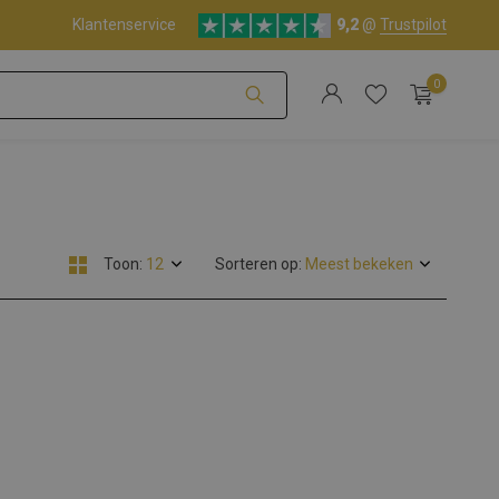
service
Klantenservice
9,2
@
Trustpilot
0
Account aanmaken
Toon:
Sorteren op:
Account aanmaken