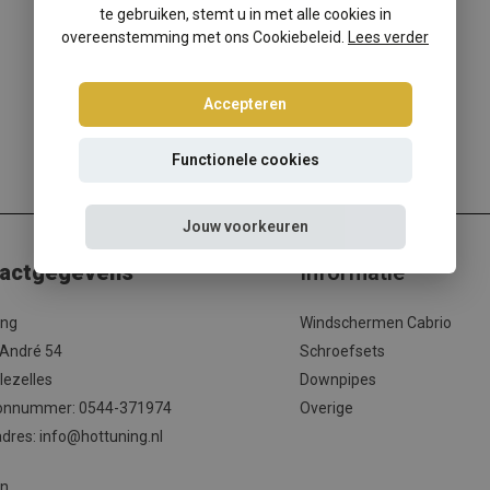
te gebruiken, stemt u in met alle cookies in
overeenstemming met ons Cookiebeleid.
Lees verder
Accepteren
Functionele cookies
Jouw voorkeuren
actgegevens
Informatie
ing
Windschermen Cabrio
 André 54
Schroefsets
lezelles
Downpipes
onnummer: 0544-371974
Overige
adres:
info@hottuning.nl
en