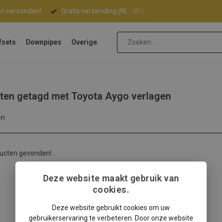
 verzonden!
Gratis verzending (NL - BE)
Deskundige klanten
fsets
Downpipes
Overige
ten getagd met Toyota Aygo verlagen
en
ucten gevonden!...
Deze website maakt gebruik van
cookies.
Deze website gebruikt cookies om uw
gebruikerservaring te verbeteren. Door onze website