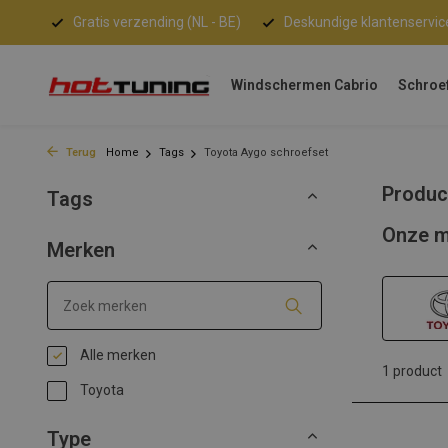
Gratis verzending (NL - BE)
Deskundige klantenservic
Windschermen Cabrio
Schroe
Terug
Home
Tags
Toyota Aygo schroefset
Produc
Tags
Onze m
Merken
Alle merken
1 product
Toyota
Type