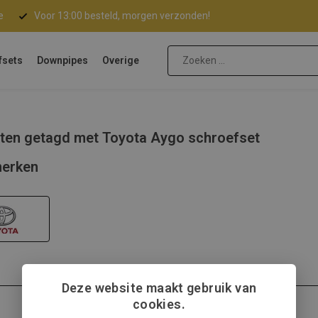
e
Voor 13:00 besteld, morgen verzonden!
fsets
Downpipes
Overige
ten getagd met Toyota Aygo schroefset
erken
Deze website maakt gebruik van
cookies.
Toyota