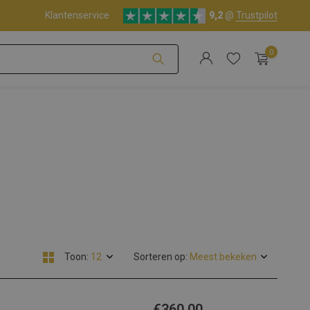
Klantenservice
9,2
@
Trustpilot
0
Account aanmaken
Account aanmaken
Toon:
Sorteren op:
€360,00