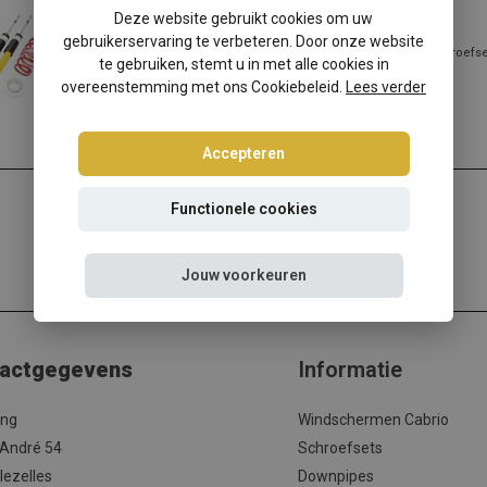
Toyota Aygo schroefset
Deze website gebruikt cookies om uw
gebruikerservaring te verbeteren. Door onze website
Toyota Aygo verlagen? Kies dan voor deze Ta-Technix schroefse
te gebruiken, stemt u in met alle cookies in
beste prijs/kwaliteit ver...
overeenstemming met ons Cookiebeleid.
Lees verder
Lees meer
Accepteren
Functionele cookies
Jouw voorkeuren
actgegevens
Informatie
ing
Windschermen Cabrio
 André 54
Schroefsets
lezelles
Downpipes