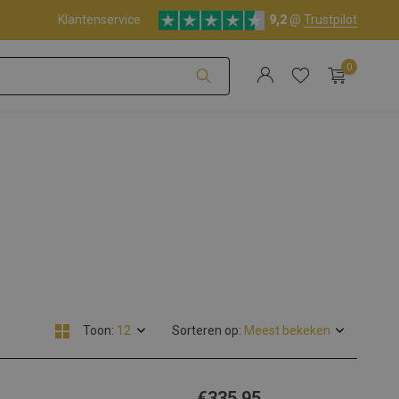
Klantenservice
9,2
@
Trustpilot
0
Account aanmaken
Account aanmaken
Toon:
Sorteren op:
€335,95