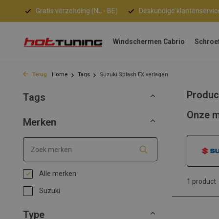
Gratis verzending (NL - BE)
Deskundige klantenservic
Windschermen Cabrio
Schroe
Terug
Home
Tags
Suzuki Splash EX verlagen
Produc
Tags
Onze m
Merken
Alle merken
1 product
Suzuki
Type