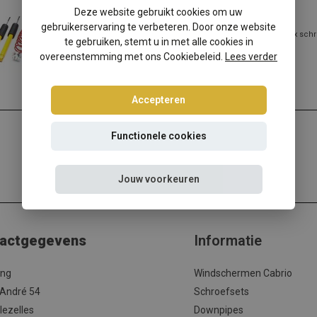
Suzuki Splash EX schroefset
Deze website gebruikt cookies om uw
gebruikerservaring te verbeteren. Door onze website
Suzuki Splash EX verlagen? Kies dan voor deze Ta-Technix schr
te gebruiken, stemt u in met alle cookies in
de beste prijs/kwaliteit...
overeenstemming met ons Cookiebeleid.
Lees verder
Lees meer
Accepteren
Functionele cookies
Jouw voorkeuren
actgegevens
Informatie
ing
Windschermen Cabrio
 André 54
Schroefsets
lezelles
Downpipes