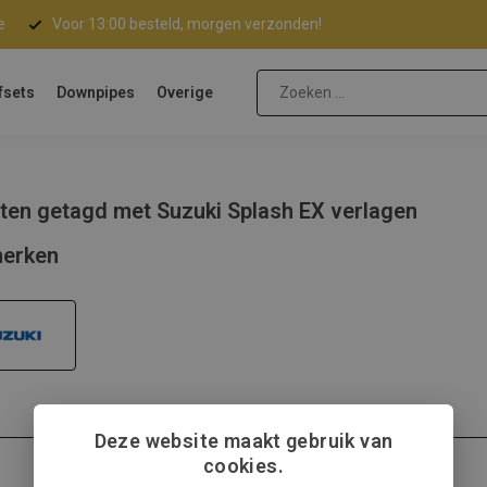
e
Voor 13:00 besteld, morgen verzonden!
fsets
Downpipes
Overige
ten getagd met Suzuki Splash EX verlagen
erken
Deze website maakt gebruik van
cookies.
Suzuki