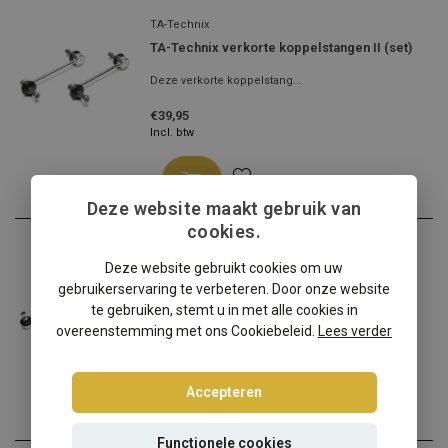
TA-Technix
TA-Technix verkorte koppelstangen II (set)
Deze verkorte koppelstang...
€39,95
Incl. btw
Deze website maakt gebruik van
cookies.
TA-Technix
Deze website gebruikt cookies om uw
TA-Technix verkorte koppelstangen III (set)
gebruikerservaring te verbeteren. Door onze website
Wanneer je je auto wilt v...
te gebruiken, stemt u in met alle cookies in
overeenstemming met ons Cookiebeleid.
Lees verder
€59,95
Incl. btw
Accepteren
Functionele cookies