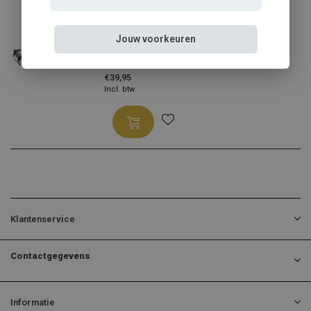
TA-Technix
TA-Technix verkorte koppelstangen I (set)
Jouw voorkeuren
Verkorte koppelstangen (s...
€39,95
Incl. btw
Klantenservice
Contactgegevens
Informatie