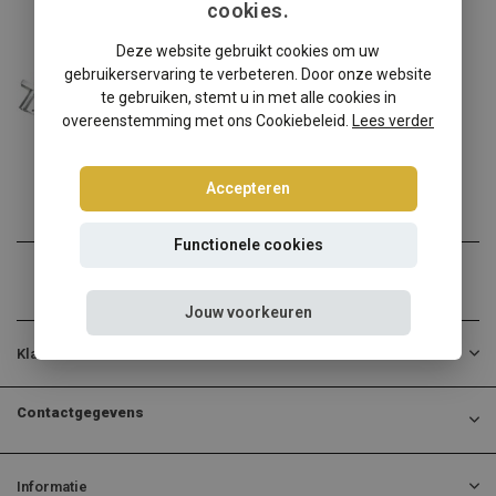
cookies.
Smart
Deze website gebruikt cookies om uw
Smart ForFour / ForTwo schroefset
gebruikerservaring te verbeteren. Door onze website
Smart ForFour / ForTwo ve...
te gebruiken, stemt u in met alle cookies in
overeenstemming met ons Cookiebeleid.
Lees verder
€474,95
Incl. btw
Accepteren
Functionele cookies
Jouw voorkeuren
Klantenservice
Contactgegevens
Informatie