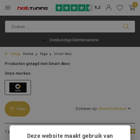
0
9,2
Deskundige klantenservice
Terug
Home
Tags
Smart 4two
Producten getagd met Smart 4two
Onze merken
Sorteren op:
Filter
Toon:
1 product
Deze website maakt gebruik van