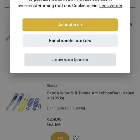
overeenstemming met ons Cookiebeleid.
Lees verder
Skoda
Skoda Superb II schroefset - aslast < 1105 kg
Accepteren
Skoda Superb II verlagen?...
Functionele cookies
€264,95
Incl. btw
Jouw voorkeuren
Skoda
Skoda Superb II Tuning Art schroefset - aslast
< 1105 kg
Het rijgedrag en uiterlij...
€258,95
Incl. btw