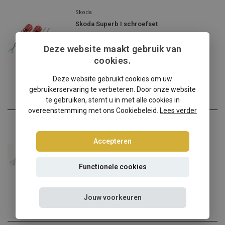
Skoda
Skoda Superb I schroefset
Skoda Superb I verlagen? ...
Deze website maakt gebruik van
€290,00
cookies.
Incl. btw
Deze website gebruikt cookies om uw
gebruikerservaring te verbeteren. Door onze website
te gebruiken, stemt u in met alle cookies in
overeenstemming met ons Cookiebeleid.
Lees verder
Skoda
Skoda Superb 3U Tuning Art schroefset
Accepteren
Skoda Superb 3U verlagen ...
Functionele cookies
€258,95
Incl. btw
Jouw voorkeuren