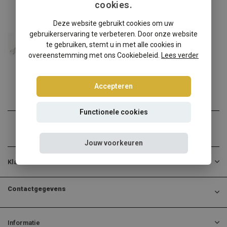
cookies.
Skoda
Deze website gebruikt cookies om uw
Skoda Superb 3U Tuning Art schroefset
gebruikerservaring te verbeteren. Door onze website
Skoda Superb 3U verlagen ...
te gebruiken, stemt u in met alle cookies in
overeenstemming met ons Cookiebeleid.
Lees verder
€258,95
Incl. btw
Accepteren
Functionele cookies
Jouw voorkeuren
Klantenservice
Contactgegevens
Informatie