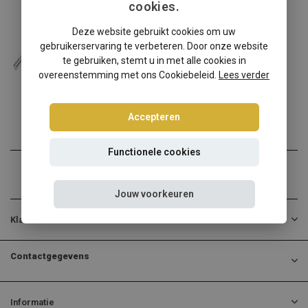
cookies.
Skoda
Deze website gebruikt cookies om uw
Skoda Octavia 1U Tuning Art schroefset
gebruikerservaring te verbeteren. Door onze website
Skoda Octavia 1U bezitte...
te gebruiken, stemt u in met alle cookies in
overeenstemming met ons Cookiebeleid.
Lees verder
€274,95
€258,95
Incl. btw
Accepteren
Functionele cookies
Jouw voorkeuren
Klantenservice
Contactgegevens
Informatie