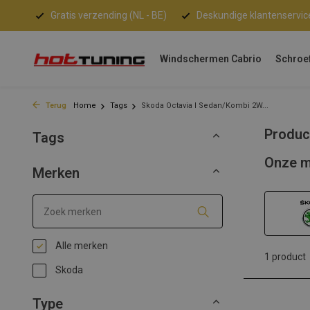
Gratis verzending (NL - BE)
Deskundige klantenservic
Windschermen Cabrio
Schroe
Terug
Home
Tags
Skoda Octavia I Sedan/Kombi 2W...
Produc
Tags
Onze m
Merken
Alle merken
1 product
Skoda
Type