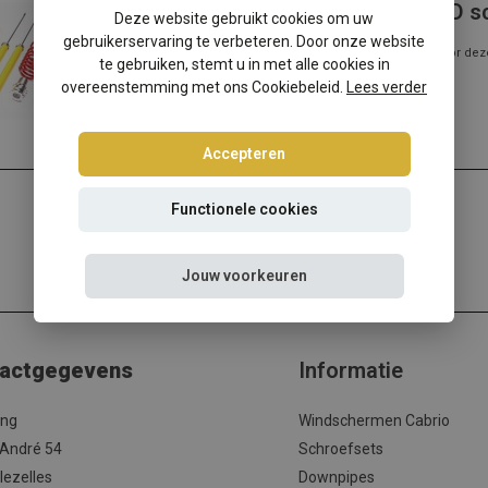
Skoda Octavia I Sedan/Kombi 2WD s
Deze website gebruikt cookies om uw
gebruikerservaring te verbeteren. Door onze website
Skoda Octavia I Sedan/Kombi 2WD verlagen? Kies dan voor dez
te gebruiken, stemt u in met alle cookies in
verlagingsset met de beste ...
overeenstemming met ons Cookiebeleid.
Lees verder
Lees meer
Accepteren
Functionele cookies
Jouw voorkeuren
actgegevens
Informatie
ing
Windschermen Cabrio
 André 54
Schroefsets
lezelles
Downpipes