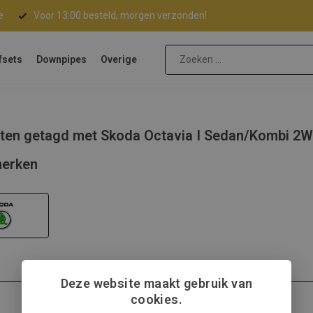
e
Voor 13:00 besteld, morgen verzonden!
fsets
Downpipes
Overige
ten getagd met Skoda Octavia I Sedan/Kombi 2
erken
Deze website maakt gebruik van
cookies.
Skoda