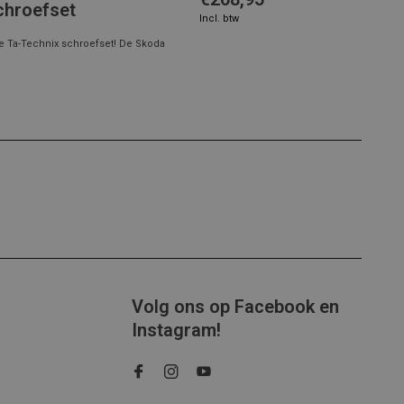
chroefset
Incl. btw
e Ta-Technix schroefset! De Skoda
Volg ons op Facebook en
Instagram!