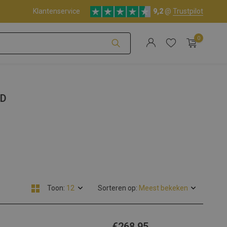
Klantenservice
9,2
@
Trustpilot
0
Account aanmaken
WD
Account aanmaken
Toon:
Sorteren op:
€268,95