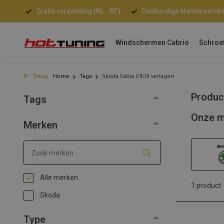
Gratis verzending (NL - BE)
Deskundige klantenservic
Windschermen Cabrio
Schroe
Terug
Home
Tags
Skoda Fabia I/II/III verlagen
Product
Tags
Onze m
Merken
Alle merken
1 product
Skoda
Type