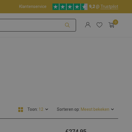
Klantenservice
9,2
@
Trustpilot
0
Account aanmaken
Account aanmaken
Toon:
Sorteren op:
€274,95