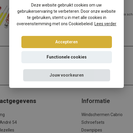
Skoda Fabia I/II/III schroefset
Deze website gebruikt cookies om uw
gebruikerservaring te verbeteren. Door onze website
Skoda Fabia I/II/III verlagen? Kies dan voor deze Ta-Technix sc
te gebruiken, stemt u in met alle cookies in
met de beste prijs/kwali...
overeenstemming met ons Cookiebeleid.
Lees verder
Lees meer
Accepteren
Functionele cookies
Jouw voorkeuren
actgegevens
Informatie
ing
Windschermen Cabrio
 André 54
Schroefsets
lezelles
Downpipes