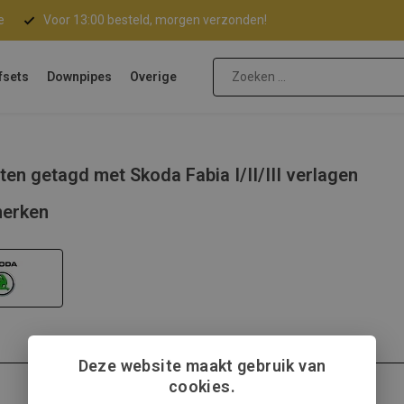
e
Voor 13:00 besteld, morgen verzonden!
fsets
Downpipes
Overige
en getagd met Skoda Fabia I/II/III verlagen
erken
Deze website maakt gebruik van
cookies.
Skoda