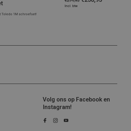
€274,95
et
Incl. btw
 Toledo 1M schroefset!
Volg ons op Facebook en
Instagram!