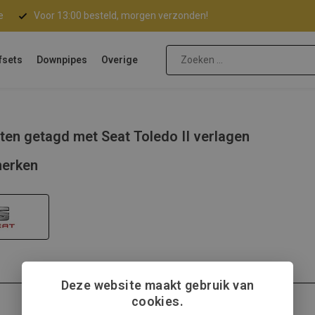
e
Voor 13:00 besteld, morgen verzonden!
fsets
Downpipes
Overige
ten getagd met Seat Toledo II verlagen
erken
Deze website maakt gebruik van
cookies.
Seat