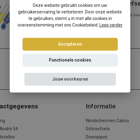
Seat Toledo 1M Tuning Art schroefs
Deze website gebruikt cookies om uw
gebruikerservaring te verbeteren. Door onze website
Ervaar het wegdek op een geheel nieuwe manier met deze Seat
te gebruiken, stemt u in met alle cookies in
overeenstemming met ons Cookiebeleid.
Lees verder
Accepteren
Functionele cookies
Jouw voorkeuren
actgegevens
Informatie
ing
Windschermen Cabrio
 André 54
Schroefsets
lezelles
Downpipes