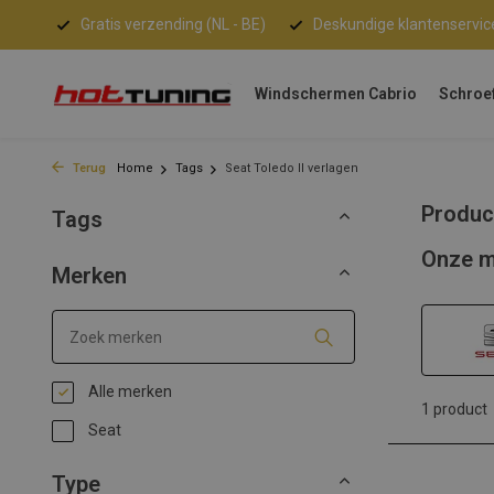
Gratis verzending (NL - BE)
Deskundige klantenservic
Windschermen Cabrio
Schroe
Terug
Home
Tags
Seat Toledo II verlagen
Produc
Tags
Onze m
Merken
Alle merken
1 product
Seat
Type