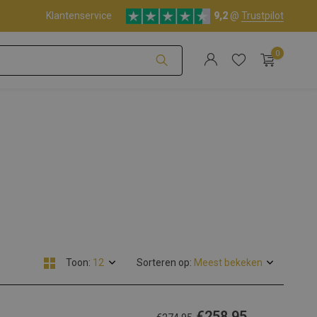
Klantenservice
9,2
@
Trustpilot
0
Account aanmaken
Account aanmaken
Toon:
Sorteren op:
€258,95