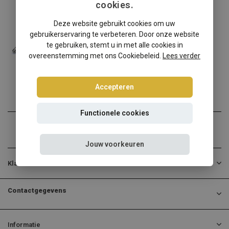
cookies.
Seat
Deze website gebruikt cookies om uw
Seat Toledo 1L schroefset
gebruikerservaring te verbeteren. Door onze website
Seat Toledo 1L verlagen? ...
te gebruiken, stemt u in met alle cookies in
overeenstemming met ons Cookiebeleid.
Lees verder
€268,95
Incl. btw
Accepteren
Functionele cookies
Jouw voorkeuren
Klantenservice
Contactgegevens
Informatie