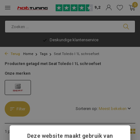
0
9,2
Deskundige klantenservice
Terug
Home
Tags
Seat Toledo I 1L schroefset
Producten getagd met Seat Toledo I 1L schroefset
Onze merken
Sorteren op:
Filter
Toon:
1 product
Deze website maakt gebruik van