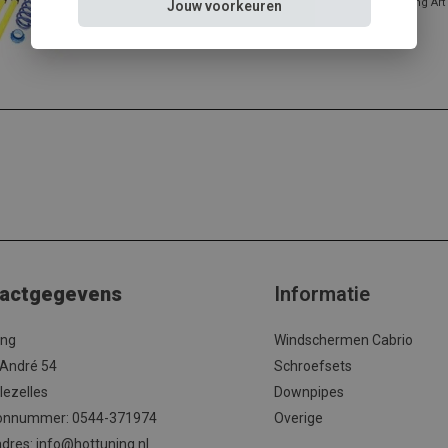
Verstelbare schroefset voor uw Seat Leon 1P nodig? Tuning Art la
Jouw voorkeuren
actgegevens
Informatie
ing
Windschermen Cabrio
 André 54
Schroefsets
lezelles
Downpipes
onnummer: 0544-371974
Overige
adres:
info@hottuning.nl