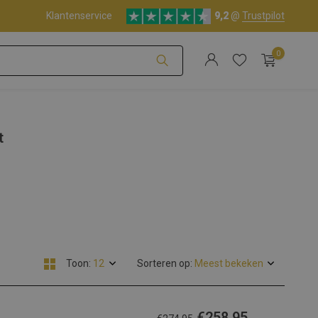
Klantenservice
9,2
@
Trustpilot
0
Account aanmaken
t
Account aanmaken
Toon:
Sorteren op:
€258,95