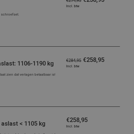
€274,95
Incl. btw
 schroefset.
€258,95
€284,95
aslast: 1106-1190 kg
Incl. btw
at zien dat verlagen betaalbaar is!
€258,95
 aslast < 1105 kg
Incl. btw