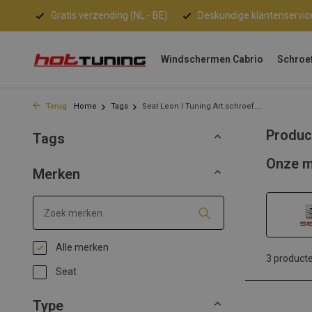
Gratis verzending (NL - BE)
Deskundige klantenservic
Windschermen Cabrio
Schroe
Terug
Home
Tags
Seat Leon I Tuning Art schroef...
Produc
Tags
Onze m
Merken
Alle merken
3 product
Seat
Type