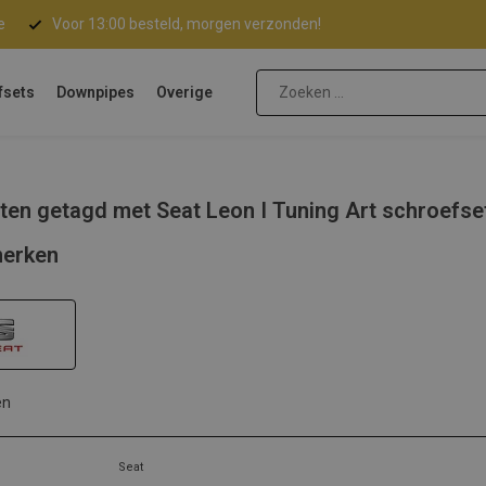
e
Voor 13:00 besteld, morgen verzonden!
fsets
Downpipes
Overige
ten getagd met Seat Leon I Tuning Art schroefse
erken
en
Seat