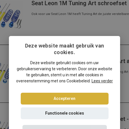
Seat Leon 1M Tuning Art schroefset
Ook voor uw Seat Leon 1M heeft Tuning Art de juiste verstelbare
Deze website maakt gebruik van
cookies.
Seat
Seat Leon 1P schroefset Tuning Art 
Deze website gebruikt cookies om uw
gebruikerservaring te verbeteren. Door onze website
Verstelbare schroefset voor uw Seat Leon 1P nodig? Tuning Art la
te gebruiken, stemt u in met alle cookies in
overeenstemming met ons Cookiebeleid.
Lees verder
Accepteren
Seat
Functionele cookies
Seat Leon 1P Tuning Art schroefset -