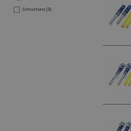
Schroefsets
(3)