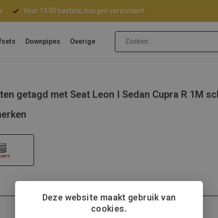
e
Voor 13:00 besteld, morgen verzonden!
fsets
Downpipes
Overige
ten getagd met Seat Leon I Sedan Cupra R 1M sc
erken
Deze website maakt gebruik van
cookies.
Seat