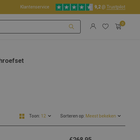
Klantenservice
9,2
@
Trustpilot
0
Account aanmaken
hroefset
Account aanmaken
Toon:
Sorteren op:
€268,95