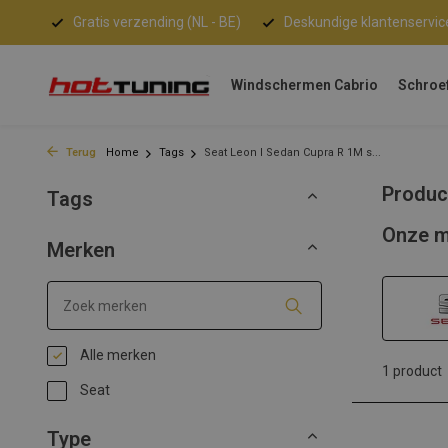
Gratis verzending (NL - BE)
Deskundige klantenservic
Windschermen Cabrio
Schroe
Terug
Home
Tags
Seat Leon I Sedan Cupra R 1M s...
Produc
Tags
Onze m
Merken
Alle merken
1 product
Seat
Type