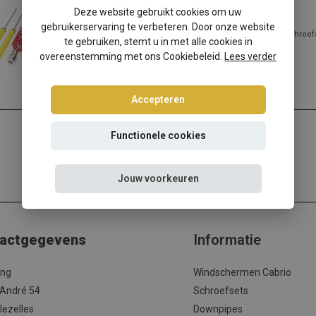
Seat Leon 1M schroefset
Deze website gebruikt cookies om uw
gebruikerservaring te verbeteren. Door onze website
Seat Leon 1M verlagen? Kies dan voor deze Ta-Technix schroefs
te gebruiken, stemt u in met alle cookies in
beste prijs/kwaliteit ver...
overeenstemming met ons Cookiebeleid.
Lees verder
Lees meer
Accepteren
Functionele cookies
Jouw voorkeuren
actgegevens
Informatie
ing
Windschermen Cabrio
 André 54
Schroefsets
lezelles
Downpipes