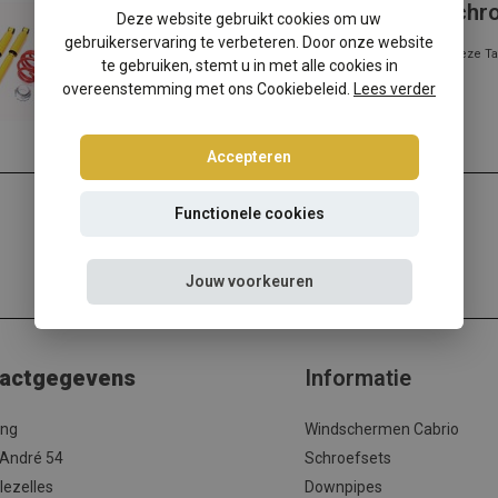
Seat Leon 1M Cupra-4/Synchro schr
Deze website gebruikt cookies om uw
gebruikerservaring te verbeteren. Door onze website
Seat Leon 1M Cupra-4/Synchro verlagen? Kies dan voor deze Ta
te gebruiken, stemt u in met alle cookies in
verlagingsset met de beste prij...
overeenstemming met ons Cookiebeleid.
Lees verder
Lees meer
Accepteren
Functionele cookies
Jouw voorkeuren
actgegevens
Informatie
ing
Windschermen Cabrio
 André 54
Schroefsets
lezelles
Downpipes