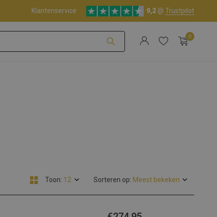
Klantenservice
9,2
@
Trustpilot
0
Account aanmaken
Account aanmaken
Toon:
Sorteren op:
€274,95