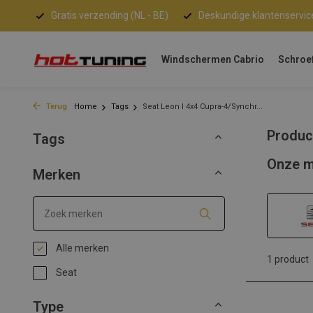
Gratis verzending (NL - BE)
Deskundige klantenservic
Windschermen Cabrio
Schroe
Terug
Home
Tags
Seat Leon I 4x4 Cupra-4/Synchr...
Produc
Tags
Onze m
Merken
Alle merken
1 product
Seat
Type