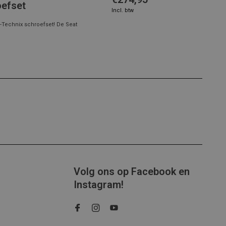
oefset
Incl. btw
-Technix schroefset! De Seat
Volg ons op Facebook en
Instagram!