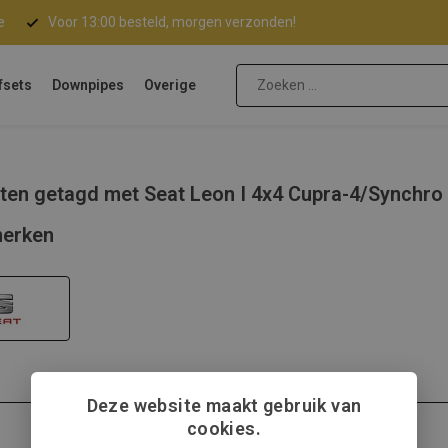
e
Voor 13:00 besteld, morgen verzonden!
fsets
Downpipes
Overige
ten getagd met Seat Leon I 4x4 Cupra-4/Synchro
erken
Deze website maakt gebruik van
cookies.
Seat