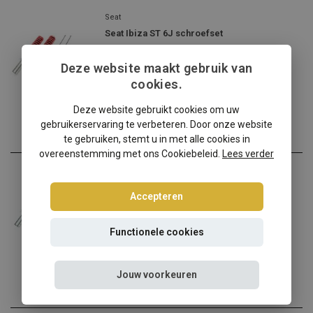
Seat
Seat Ibiza ST 6J schroefset
Seat Ibiza ST 6J verlagen...
Deze website maakt gebruik van
€274,95
cookies.
Incl. btw
Deze website gebruikt cookies om uw
gebruikerservaring te verbeteren. Door onze website
te gebruiken, stemt u in met alle cookies in
overeenstemming met ons Cookiebeleid.
Lees verder
Seat
Seat Ibiza ST 6J Tuning Art schroefset
Accepteren
Natuurlijk hebben wij ook...
Functionele cookies
€254,95
Incl. btw
Jouw voorkeuren