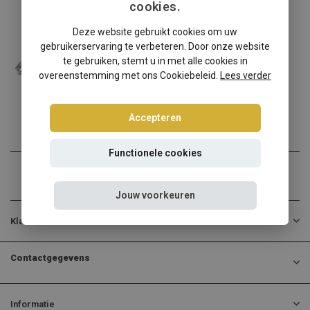
cookies.
Seat
Deze website gebruikt cookies om uw
Seat Ibiza 6K Tuning Art schroefset
gebruikerservaring te verbeteren. Door onze website
Natuurlijk hebben wij ook...
te gebruiken, stemt u in met alle cookies in
overeenstemming met ons Cookiebeleid.
Lees verder
€274,95
€258,95
Incl. btw
Accepteren
Functionele cookies
Jouw voorkeuren
Klantenservice
Contactgegevens
Informatie