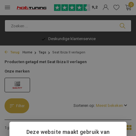
0
9,2
Deskundige klantenservice
Terug
Home
Tags
Seat Ibiza II verlagen
Producten getagd met Seat Ibiza II verlagen
Onze merken
Sorteren op:
Filter
Toon:
1 product
Deze website maakt gebruik van