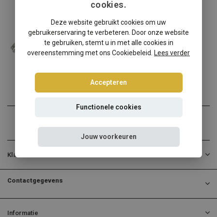
cookies.
Seat
Deze website gebruikt cookies om uw
Seat Ibiza 6K Tuning Art schroefset
gebruikerservaring te verbeteren. Door onze website
Natuurlijk hebben wij ook...
te gebruiken, stemt u in met alle cookies in
overeenstemming met ons Cookiebeleid.
Lees verder
€274,95
€258,95
Incl. btw
Accepteren
Functionele cookies
Jouw voorkeuren
Klantenservice
Contactgegevens
Informatie