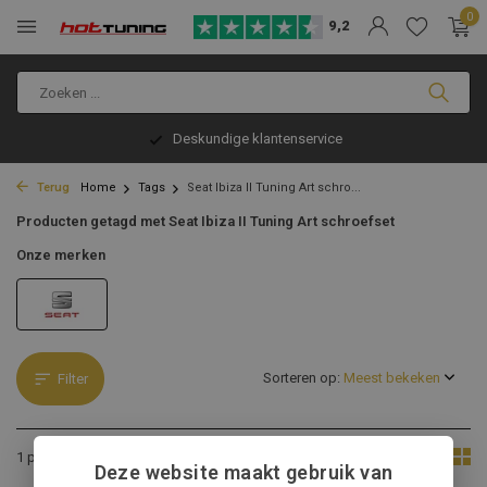
0
9,2
Deskundige klantenservice
Terug
Home
Tags
Seat Ibiza II Tuning Art schro...
Producten getagd met Seat Ibiza II Tuning Art schroefset
Onze merken
Sorteren op:
Filter
Toon:
1 product
Deze website maakt gebruik van