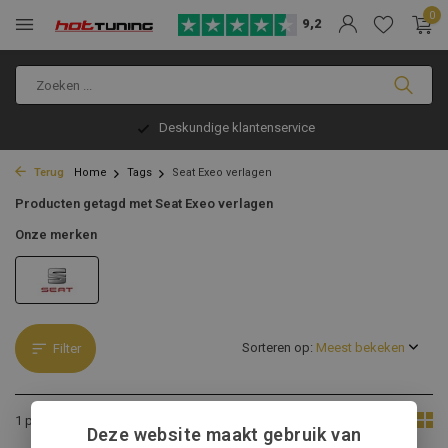
0
9,2
Deskundige klantenservice
Terug
Home
Tags
Seat Exeo verlagen
Producten getagd met Seat Exeo verlagen
Onze merken
Sorteren op:
Filter
Toon:
1 product
Deze website maakt gebruik van