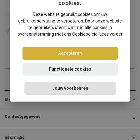
cookies.
Seat
Deze website gebruikt cookies om uw
Seat Exeo 3R schroefset
gebruikerservaring te verbeteren. Door onze website
Seat Exeo 3R verlagen? Ki...
te gebruiken, stemt u in met alle cookies in
overeenstemming met ons Cookiebeleid.
Lees verder
€314,95
Incl. btw
Accepteren
Functionele cookies
Jouw voorkeuren
Klantenservice
Contactgegevens
Informatie