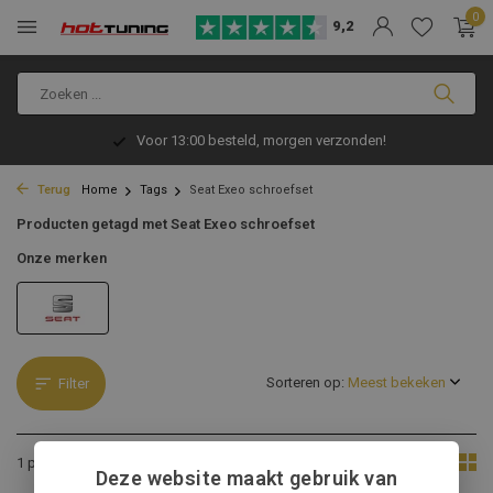
0
9,2
Voor 13:00 besteld, morgen verzonden!
Terug
Home
Tags
Seat Exeo schroefset
Producten getagd met Seat Exeo schroefset
Onze merken
Sorteren op:
Filter
Toon:
1 product
Deze website maakt gebruik van