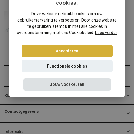
cookies.
Seat
Deze website gebruikt cookies om uw
Seat Exeo 3R schroefset
gebruikerservaring te verbeteren. Door onze website
Seat Exeo 3R verlagen? Ki...
te gebruiken, stemt u in met alle cookies in
overeenstemming met ons Cookiebeleid.
Lees verder
€314,95
Incl. btw
Accepteren
Functionele cookies
Jouw voorkeuren
Klantenservice
Contactgegevens
Informatie