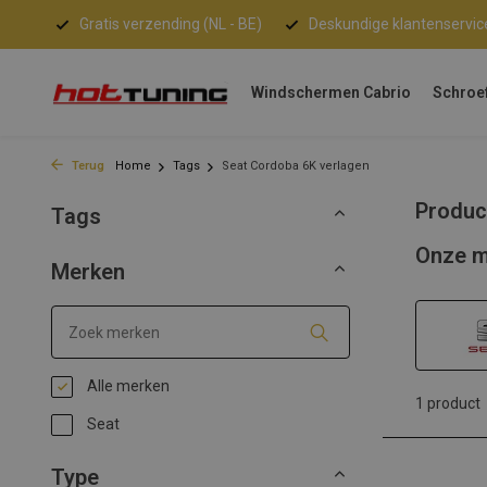
Gratis verzending (NL - BE)
Deskundige klantenservic
Windschermen Cabrio
Schroe
Terug
Home
Tags
Seat Cordoba 6K verlagen
Produc
Tags
Onze m
Merken
Alle merken
1 product
Seat
Type