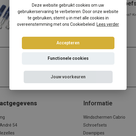
Seat Cordoba 6K Tuning Art schroef
Deze website gebruikt cookies om uw
gebruikerservaring te verbeteren. Door onze website
Verdient uw Seat Cordoba meer controle en sportieve looks? Ki
te gebruiken, stemt u in met alle cookies in
overeenstemming met ons Cookiebeleid.
Lees verder
Accepteren
Functionele cookies
Jouw voorkeuren
actgegevens
Informatie
ing
Windschermen Cabrio
 André 54
Schroefsets
lezelles
Downpipes