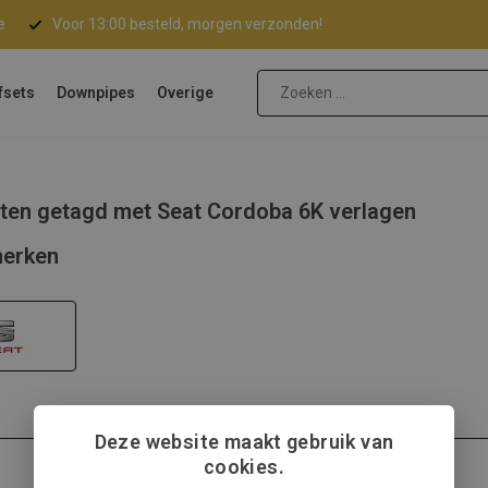
e
Voor 13:00 besteld, morgen verzonden!
fsets
Downpipes
Overige
ten getagd met Seat Cordoba 6K verlagen
erken
Deze website maakt gebruik van
cookies.
Seat