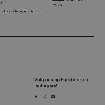
€274,95
set
Incl. btw
es dan voor Tuning Art schroefset.
Volg ons op Facebook en
Instagram!