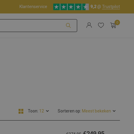
Klantenservice
9,2
@
Trustpilot
0
Account aanmaken
Account aanmaken
Toon:
Sorteren op:
€249,95