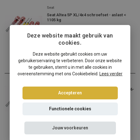
Seat
Seat Altea 5P XL/4x4 schroefset - aslast <
1105 kg
Seat Altea 5P XL/4x4 verl...
Deze website maakt gebruik van
€264,95
cookies.
Incl. btw
Deze website gebruikt cookies om uw
gebruikerservaring te verbeteren. Door onze website
te gebruiken, stemt u in met alle cookies in
overeenstemming met ons Cookiebeleid.
Lees verder
Seat
Seat Altea 5P XL/4x4 schroefset - aslast 1106-
Accepteren
1190 kg
Seat Altea 5P XL/4x4 verl...
Functionele cookies
€264,95
Incl. btw
Jouw voorkeuren