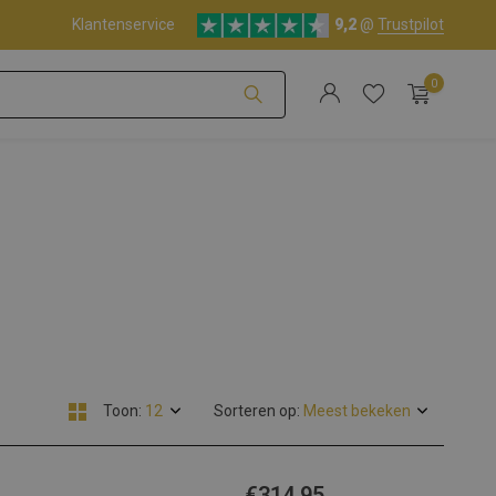
Klantenservice
9,2
@
Trustpilot
0
Account aanmaken
Account aanmaken
Toon:
Sorteren op:
€314,95