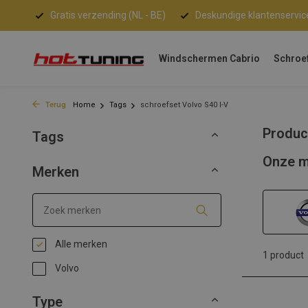
Gratis verzending (NL - BE)
Deskundige klantenservic
Windschermen Cabrio
Schroe
Terug
Home
Tags
schroefset Volvo S40 I-V
Produc
Tags
Onze m
Merken
Alle merken
1 product
Volvo
Type