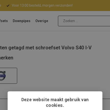
e
Voor 13:00 besteld, morgen verzonden!
fsets
Downpipes
Overige
ten getagd met schroefset Volvo S40 I-V
erken
Deze website maakt gebruik van
cookies.
Volvo