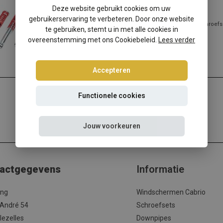
Volvo S40 I-V schroefset
Deze website gebruikt cookies om uw
gebruikerservaring te verbeteren. Door onze website
Volvo S40 I-V verlagen? Kies dan voor deze Ta-Technix schroefs
te gebruiken, stemt u in met alle cookies in
beste prijs/kwaliteit ve...
overeenstemming met ons Cookiebeleid.
Lees verder
Lees meer
Accepteren
Functionele cookies
Jouw voorkeuren
actgegevens
Informatie
ing
Windschermen Cabrio
 André 54
Schroefsets
lezelles
Downpipes