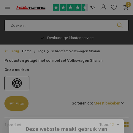
0
9,2
Deskundige klantenservice
Terug
Home
Tags
schroefset Volkswagen Sharan
Producten getagd met schroefset Volkswagen Sharan
Onze merken
Sorteren op:
Filter
Toon:
1 product
Deze website maakt gebruik van