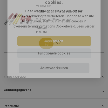
cookies.
Volkswagen
Deze website gebruikt cookies om uw
Volkswagen Sharan schroefset
gebruikerservaring te verbeteren. Door onze website
Volkswagen Sharan verlage...
te gebruiken, stemt u in met alle cookies in
overeenstemming met ons Cookiebeleid.
Lees verder
€300,00
Incl. btw
Accepteren
Functionele cookies
Jouw voorkeuren
Klantenservice
Contactgegevens
Informatie