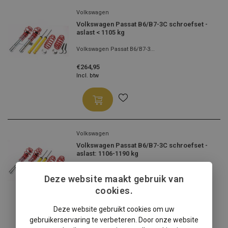
Volkswagen
Volkswagen Passat B6/B7-3C schroefset -
aslast < 1105 kg
Volkswagen Passat B6/B7-3...
€264,95
Incl. btw
Volkswagen
Volkswagen Passat B6/B7-3C schroefset -
aslast: 1106-1190 kg
Volkswagen Passat B6/B7-3...
Deze website maakt gebruik van
€264,95
cookies.
Incl. btw
Deze website gebruikt cookies om uw
gebruikerservaring te verbeteren. Door onze website