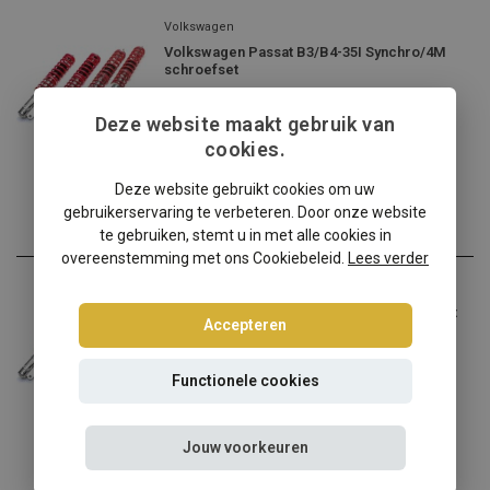
Volkswagen
Volkswagen Passat B3/B4-35I Synchro/4M
schroefset
Volkswagen Passat B3/B4-...
Deze website maakt gebruik van
€324,95
cookies.
Incl. btw
Deze website gebruikt cookies om uw
gebruikerservaring te verbeteren. Door onze website
te gebruiken, stemt u in met alle cookies in
overeenstemming met ons Cookiebeleid.
Lees verder
Volkswagen
Volkswagen Passat B3/B4-35I sedan/variant
Accepteren
schroefset
Volkswagen Passat B3/B4-...
Functionele cookies
€314,95
Incl. btw
Jouw voorkeuren