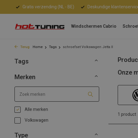
Gratis verzending (NL - BE)
Deskundige klantenservic
Windschermen Cabrio
Schroe
Terug
Home
Tags
schroefset Volkswagen Jetta II
Produc
Tags
Onze m
Merken
Alle merken
1 product
Volkswagen
Type