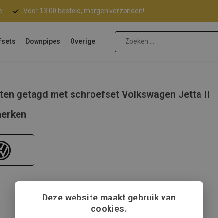
e
Voor 13:00 besteld, morgen verzonden!
fsets
Downpipes
Overige
ten getagd met schroefset Volkswagen Jetta II
erken
Deze website maakt gebruik van
cookies.
Volkswagen