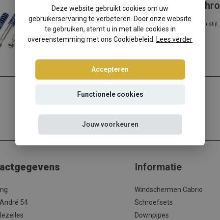
Volkswagen Jetta 2 Tuning Art schro
Deze website gebruikt cookies om uw
gebruikerservaring te verbeteren. Door onze website
Volkswagen Jetta 2 rijders houden van sportief rijgedrag in stij
te gebruiken, stemt u in met alle cookies in
mogelijk!
overeenstemming met ons Cookiebeleid.
Lees verder
Accepteren
Functionele cookies
Jouw voorkeuren
actgegevens
Informatie
ing
Windschermen Cabrio
 André 54
Schroefsets
lezelles
Downpipes