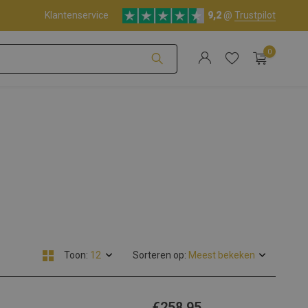
Klantenservice
9,2
@
Trustpilot
0
Account aanmaken
Account aanmaken
Toon:
Sorteren op:
€258,95